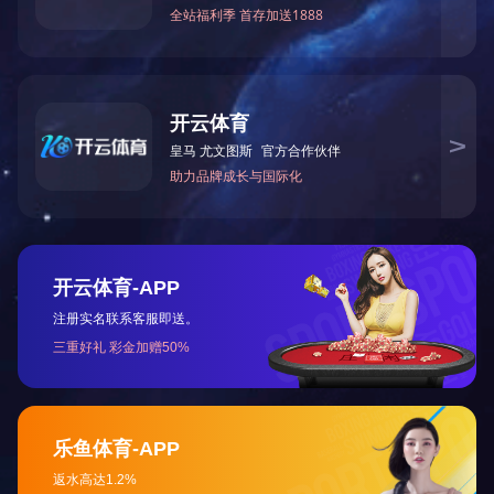
05
04
03
02
1
<
2
>
荣誉资质