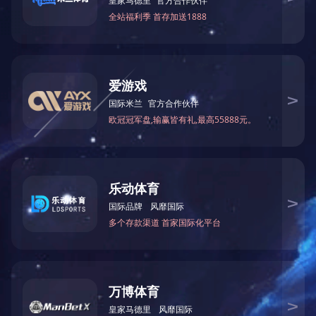
品自主品牌。
经过多年的努力，“远达”品牌玻璃深加工设备不但销售遍布中
国，而且远销世界110多个国家，赢得广大客户的好评和信赖。
企业环境
09
08
07
06