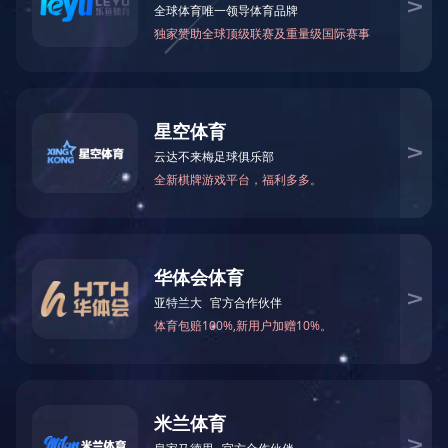
成立于2000年
世界杯官方网站
世界杯官方网站，是一家集研发、生产和销售于一体的玻璃冷、
热深加工设备的企业。公司位于有“中国玻璃机械重镇”之称的广
东省佛山市顺德区伦教镇，地处于珠江三角洲，地理位置得天独
厚，技术力量和人才资源丰富。公司从上世纪九十年代开始萌
芽，不断积累吸收大量玻璃深加工设备技术和经验。
2000年，公司前身“远达玻璃机械厂”正式成立，以质量为基础，
不断创新发展，追求生产优质的玻璃深加工设备。2005年，公司
更名为“利奥达机械实业有限公司”，创新投入力度加大，创新产
品能力不断提高，创新成效显著增强，确立以“远达”作为公司产