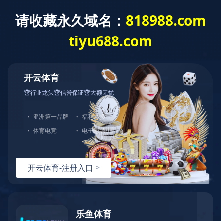
ladglass@ladglass.com
0757-27726738
沙特阿拉伯钢化玻璃生产线，2025